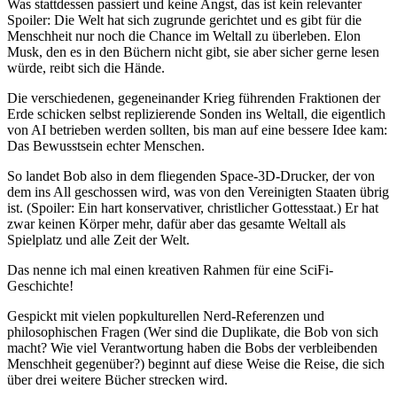
Was stattdessen passiert und keine Angst, das ist kein relevanter
Spoiler: Die Welt hat sich zugrunde gerichtet und es gibt für die
Menschheit nur noch die Chance im Weltall zu überleben. Elon
Musk, den es in den Büchern nicht gibt, sie aber sicher gerne lesen
würde, reibt sich die Hände.
Die verschiedenen, gegeneinander Krieg führenden Fraktionen der
Erde schicken selbst replizierende Sonden ins Weltall, die eigentlich
von AI betrieben werden sollten, bis man auf eine bessere Idee kam:
Das Bewusstsein echter Menschen.
So landet Bob also in dem fliegenden Space-3D-Drucker, der von
dem ins All geschossen wird, was von den Vereinigten Staaten übrig
ist. (Spoiler: Ein hart konservativer, christlicher Gottesstaat.) Er hat
zwar keinen Körper mehr, dafür aber das gesamte Weltall als
Spielplatz und alle Zeit der Welt.
Das nenne ich mal einen kreativen Rahmen für eine SciFi-
Geschichte!
Gespickt mit vielen popkulturellen Nerd-Referenzen und
philosophischen Fragen (Wer sind die Duplikate, die Bob von sich
macht? Wie viel Verantwortung haben die Bobs der verbleibenden
Menschheit gegenüber?) beginnt auf diese Weise die Reise, die sich
über drei weitere Bücher strecken wird.