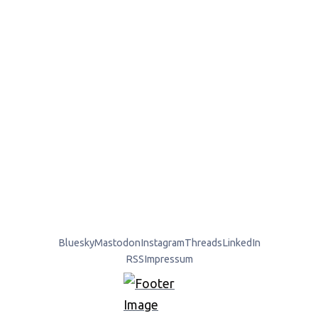
Bluesky
Mastodon
Instagram
Threads
LinkedIn
RSS
Impressum