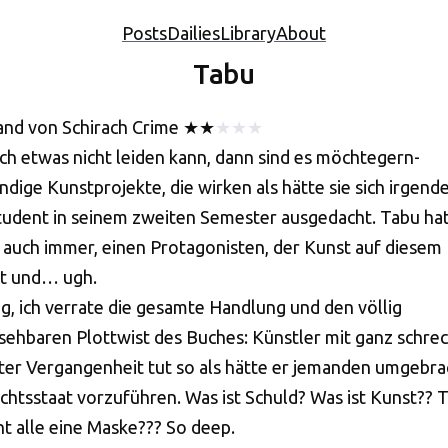
Posts
Dailies
Library
About
Tabu
and von Schirach
Crime
★
★
★
★
★
ch etwas nicht leiden kann, dann sind es möchtegern-
ndige Kunstprojekte, die wirken als hätte sie sich irgend
udent in seinem zweiten Semester ausgedacht. Tabu hat
auch immer, einen Protagonisten, der Kunst auf diesem
t und… ugh.
g, ich verrate die gesamte Handlung und den völlig
sehbaren Plottwist des Buches: Künstler mit ganz schrec
er Vergangenheit tut so als hätte er jemanden umgebr
chtsstaat vorzuführen. Was ist Schuld? Was ist Kunst?? 
ht alle eine Maske??? So deep.