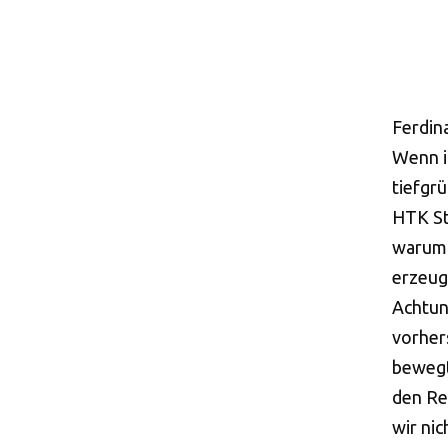
Ferdin
Wenn i
tiefgrü
HTK St
warum 
erzeug
Achtun
vorher
bewegt
den Re
wir nic