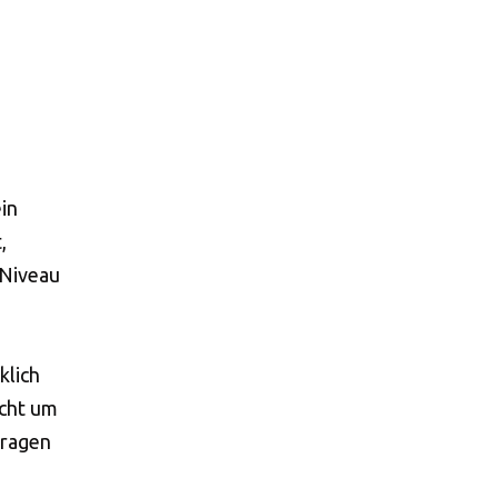
ein
,
 Niveau
klich
acht um
Tragen