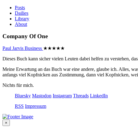
Posts
Dailies
Library
About
Company Of One
Paul Jarvis
Business
★
★
★
★
★
Dieses Buch kann sicher vielen Leuten dabei helfen zu verstehen, das
Meine Erwartung an das Buch war eine andere, glaube ich. Alles, was
anfangs viel Kopfnicken aus Zustimmung, dann viel Kopfnicken, weil
Nichts für mich.
Bluesky
Mastodon
Instagram
Threads
LinkedIn
RSS
Impressum
×